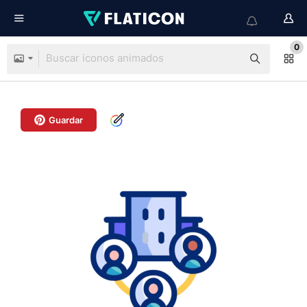
0
Guardar