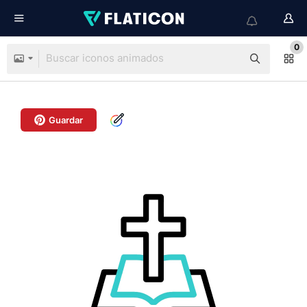
0
Guardar