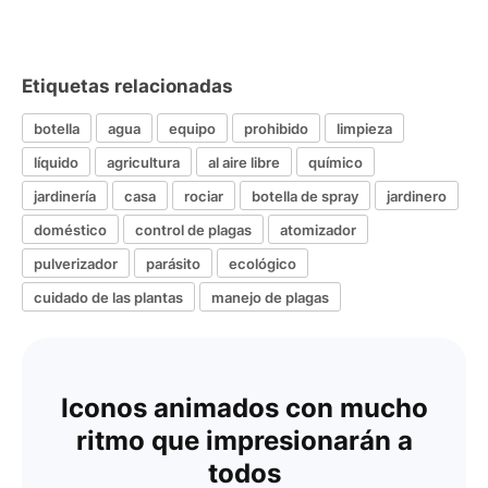
Etiquetas relacionadas
botella
agua
equipo
prohibido
limpieza
líquido
agricultura
al aire libre
químico
jardinería
casa
rociar
botella de spray
jardinero
doméstico
control de plagas
atomizador
pulverizador
parásito
ecológico
cuidado de las plantas
manejo de plagas
Iconos animados con mucho
ritmo que impresionarán a
todos