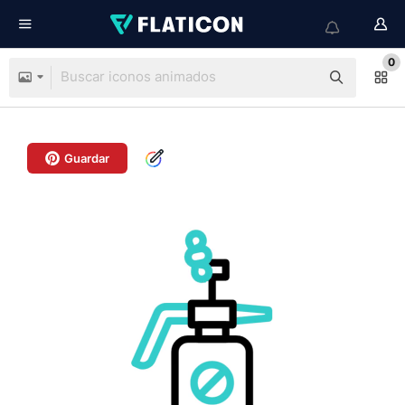
0
Guardar