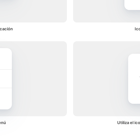
icación
Ic
enú
Utiliza el 