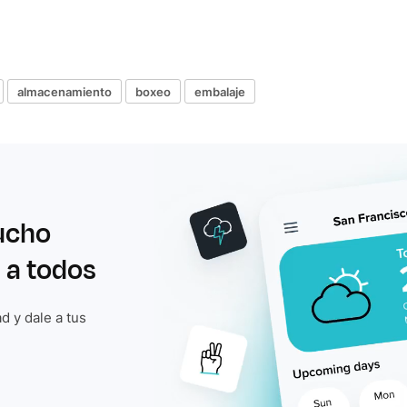
almacenamiento
boxeo
embalaje
ucho
 a todos
d y dale a tus