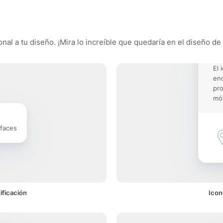
l a tu diseño. ¡Mira lo increíble que quedaría en el diseño de 
El
enc
pro
móv
rfaces
ficación
Icon