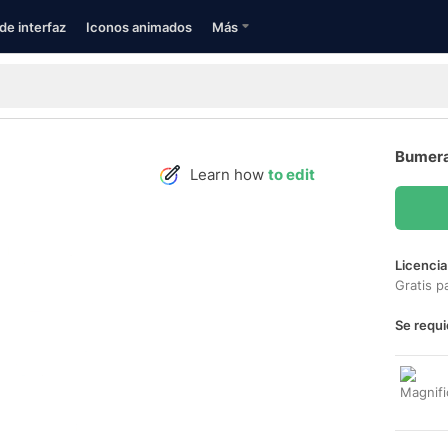
de interfaz
Iconos animados
Más
Bumera
Learn how
to edit
Licencia
Gratis p
Se requi