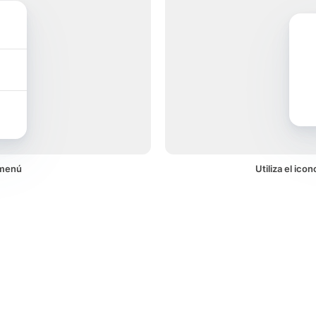
 menú
Utiliza el ic