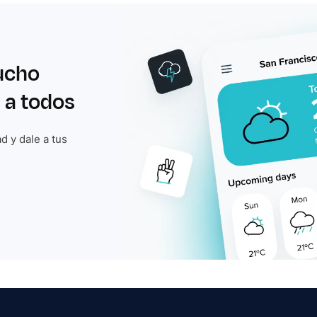
ucho
 a todos
d y dale a tus