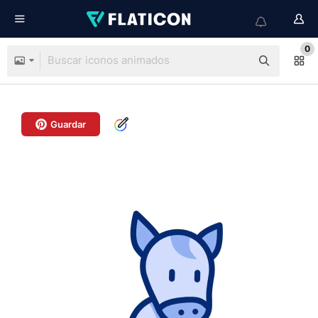
0
Guardar