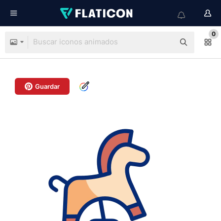
0
Guardar