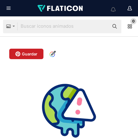
0
Guardar