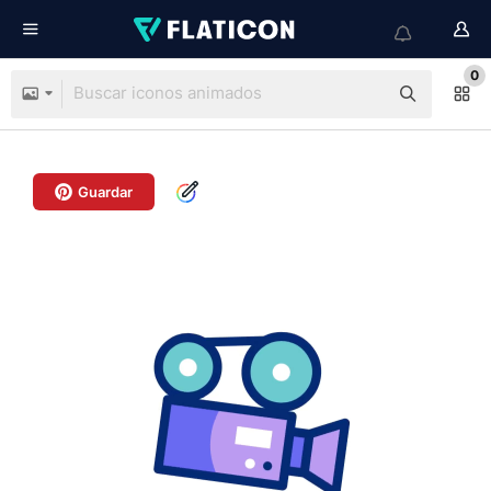
0
Guardar