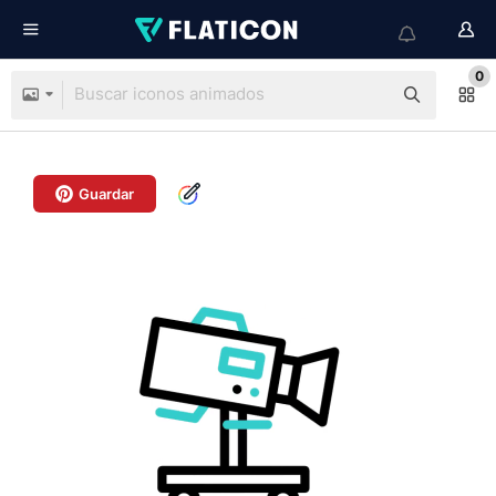
0
Guardar