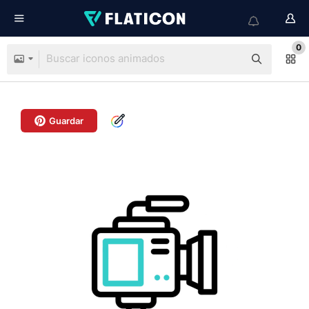
0
Guardar