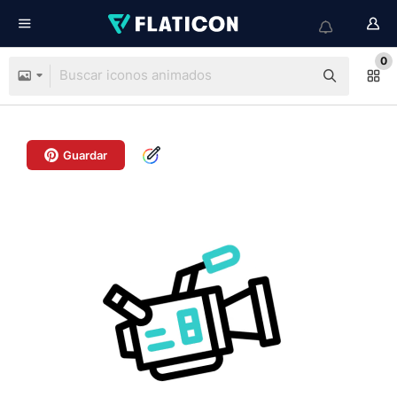
0
Guardar