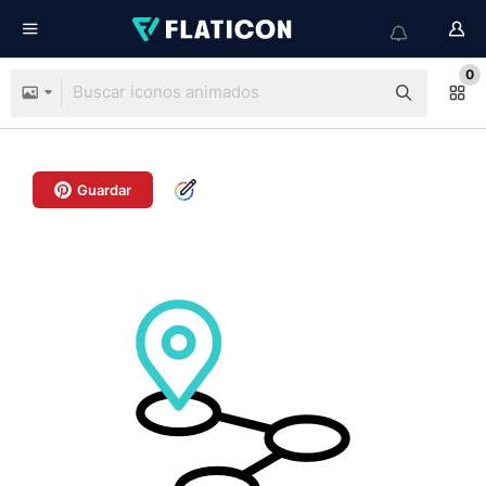
0
Guardar