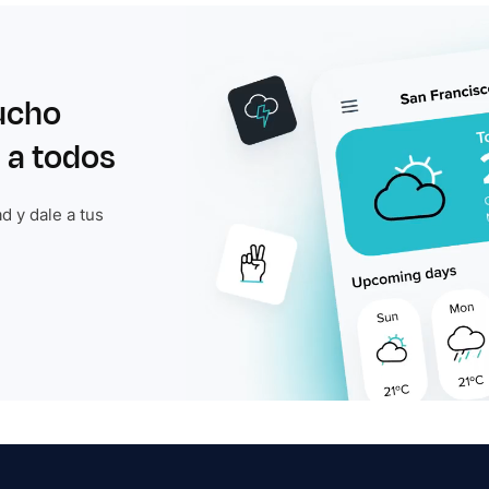
ucho
 a todos
d y dale a tus