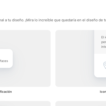
l a tu diseño. ¡Mira lo increíble que quedaría en el diseño de t
El 
pe
int
rfaces
ficación
Ico