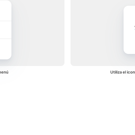
menú
Utiliza el ic