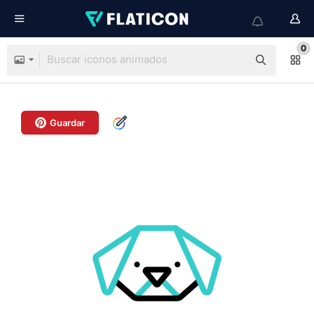
0
Guardar