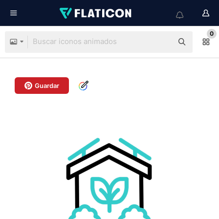
0
Guardar