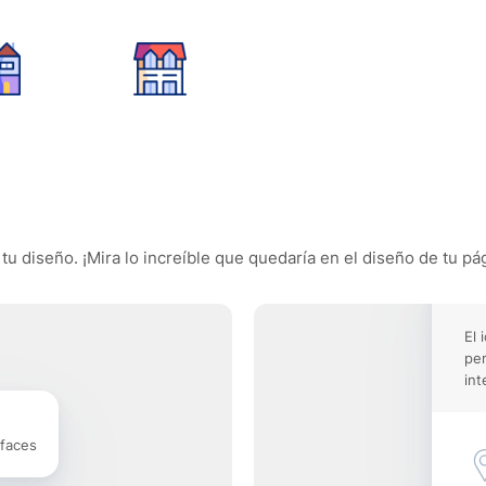
tu diseño. ¡Mira lo increíble que quedaría en el diseño de tu pág
El 
pe
int
rfaces