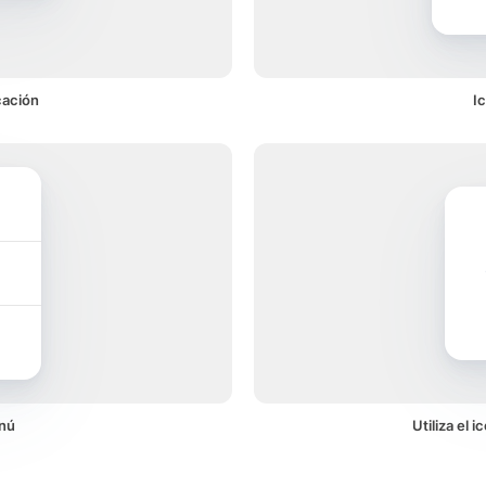
cación
I
nú
Utiliza el 