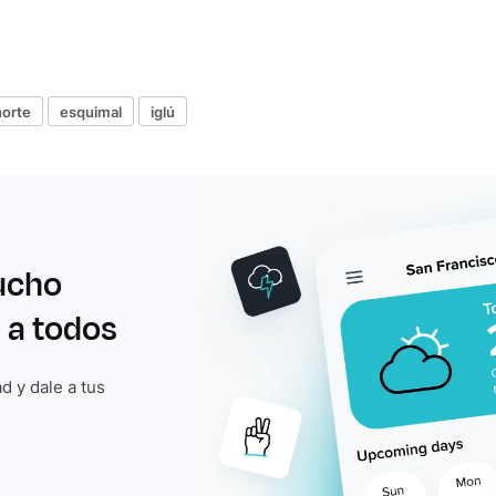
norte
esquimal
iglú
ucho
 a todos
d y dale a tus