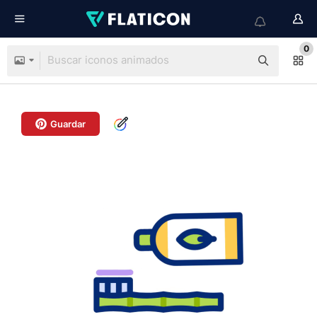
0
Guardar