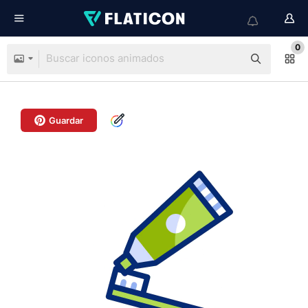
0
Guardar