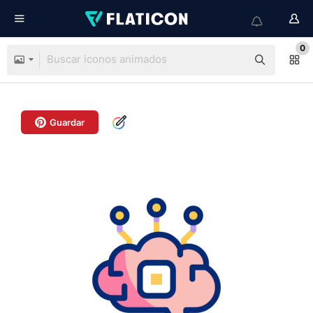
0
Guardar