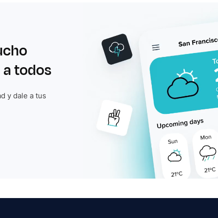
ucho
 a todos
d y dale a tus