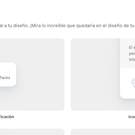
 a tu diseño. ¡Mira lo increíble que quedaría en el diseño de tu
El 
pe
int
rfaces
ficación
Ico