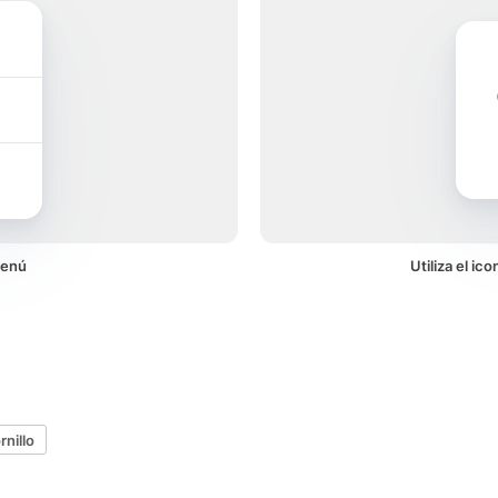
menú
Utiliza el i
rnillo