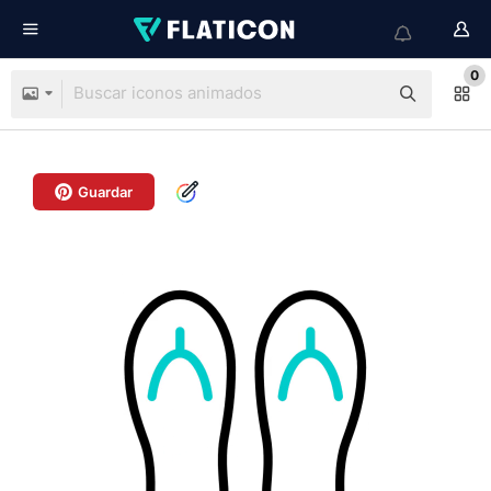
0
Guardar