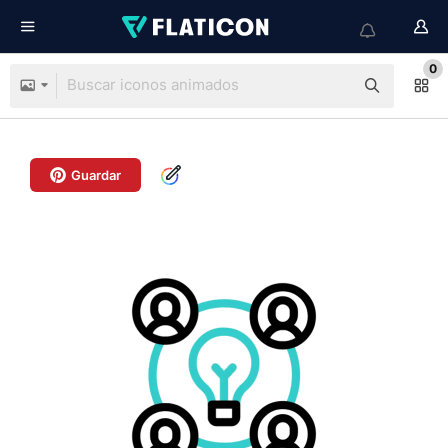
0
Guardar