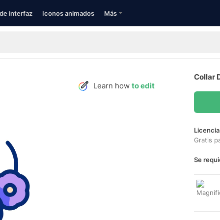
de interfaz
Iconos animados
Más
Collar 
Learn how
to edit
Licencia
Gratis p
Se requi