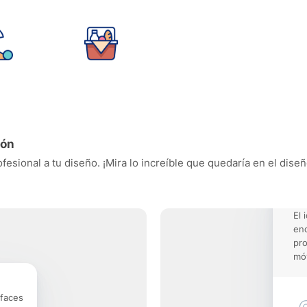
ión
ofesional a tu diseño. ¡Mira lo increíble que quedaría en el dise
El 
enc
pro
móv
rfaces