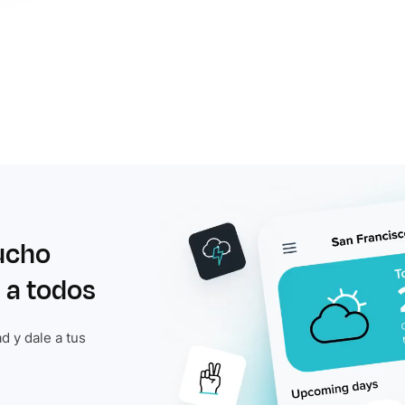
ucho
 a todos
d y dale a tus