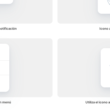
otificación
Icono a
un menú
Utiliza el icono