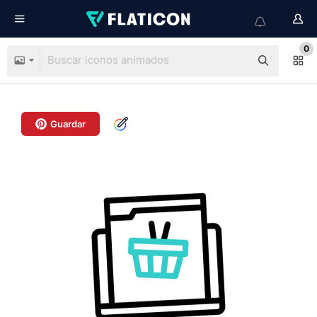
0
Guardar