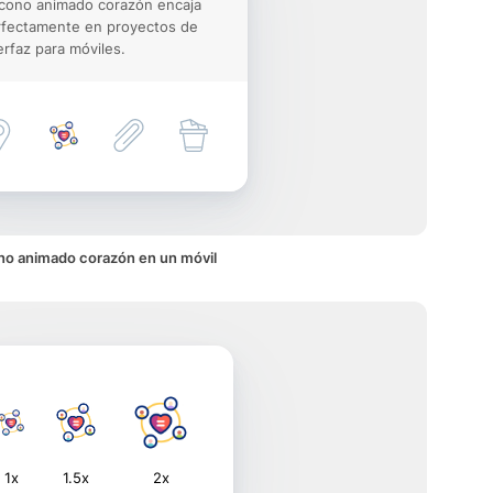
icono animado corazón encaja
rfectamente en proyectos de
erfaz para móviles.
no animado corazón en un móvil
1x
1.5x
2x