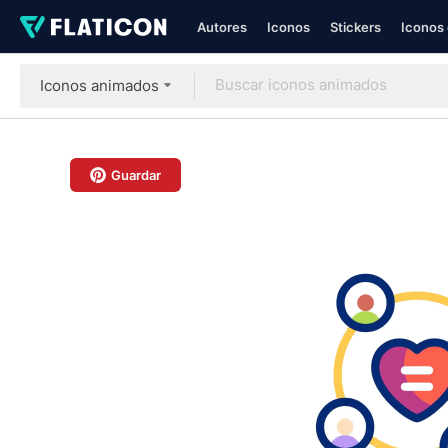
Autores
Iconos
Stickers
Iconos 
Iconos animados
Guardar