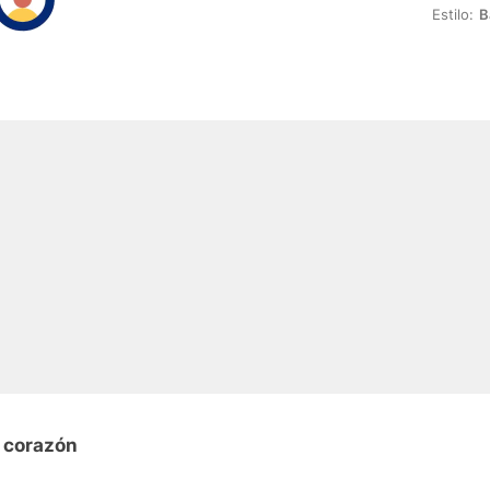
Estilo:
B
n corazón