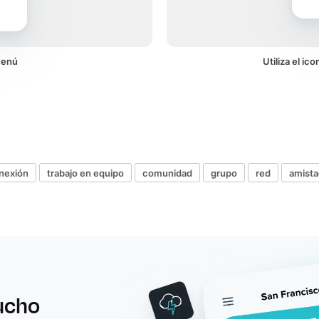
menú
Utiliza el i
nexión
trabajo en equipo
comunidad
grupo
red
amista
ucho