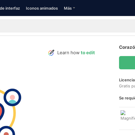
de interfaz
Iconos animados
Más
Corazó
Learn how
to edit
Licencia
Gratis p
Se requi