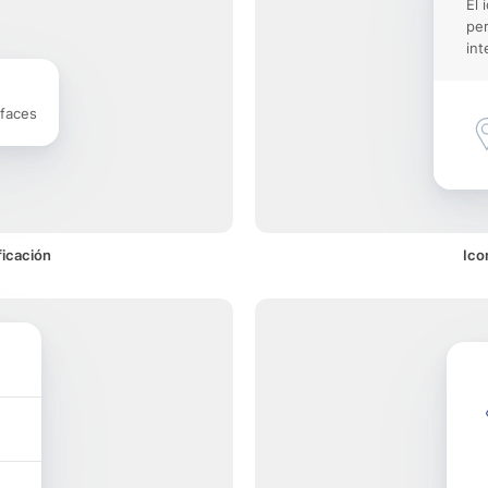
El 
pe
int
rfaces
ficación
Ico