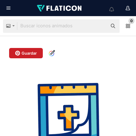
0
Guardar