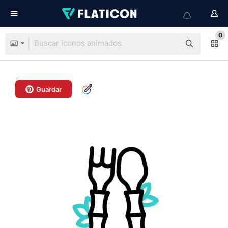
0
Guardar