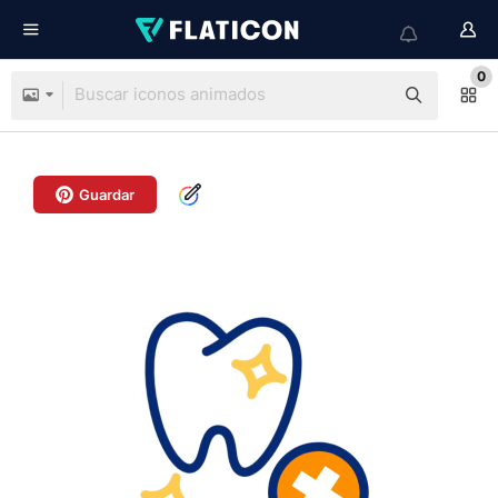
0
Guardar