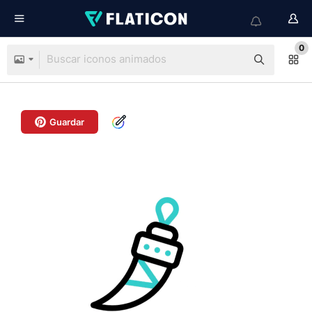
0
Guardar