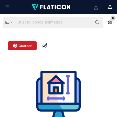
0
Guardar