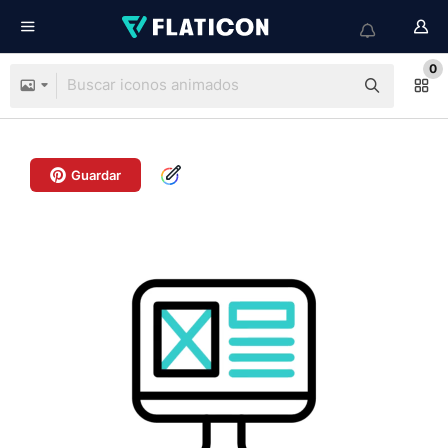
0
Guardar