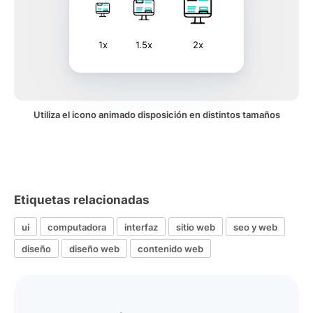
1x
1.5x
2x
Utiliza el icono animado disposición en distintos tamaños
Etiquetas relacionadas
ui
computadora
interfaz
sitio web
seo y web
diseño
diseño web
contenido web