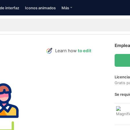
de interfaz
Iconos animados
Más
Emplea
Learn how
to edit
Licencia
Gratis p
Se requi