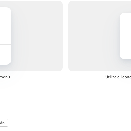
 menú
Utiliza el ic
ión