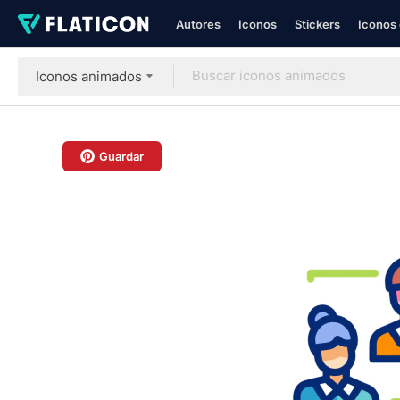
Autores
Iconos
Stickers
Iconos 
Iconos animados
Guardar