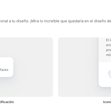
nal a tu diseño. ¡Mira lo increíble que quedaría en el diseño de
El 
enc
pro
móv
rfaces
ificación
Icon