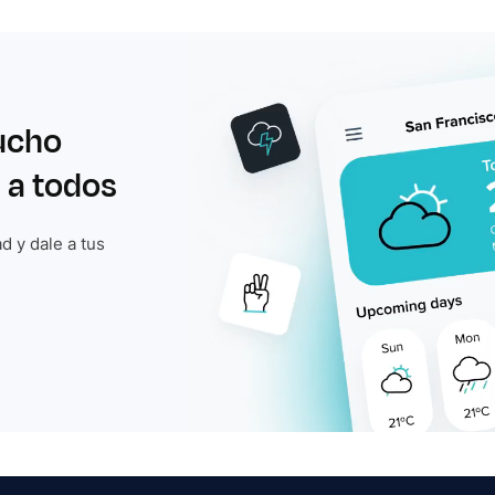
ucho
 a todos
d y dale a tus