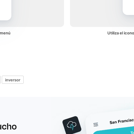
 menú
Utiliza el ico
inversor
ucho