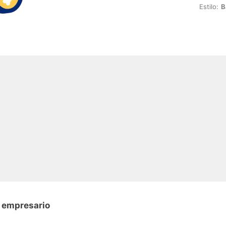
Estilo:
B
n empresario