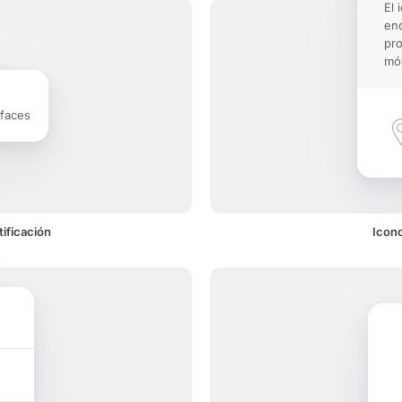
El 
enc
pro
móv
rfaces
ificación
Icon