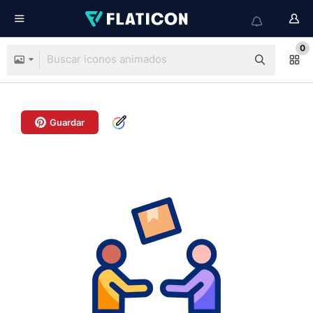
0
Guardar