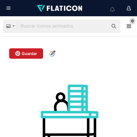
0
Guardar