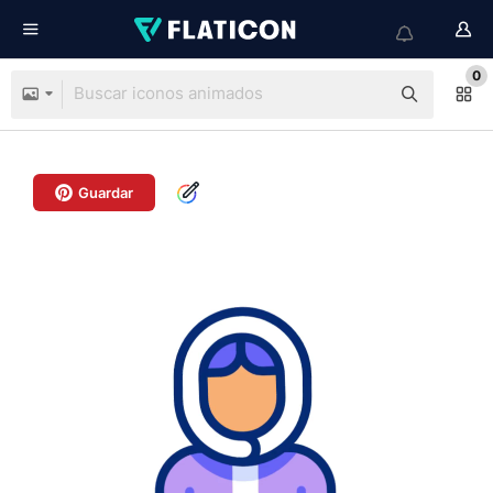
0
Guardar