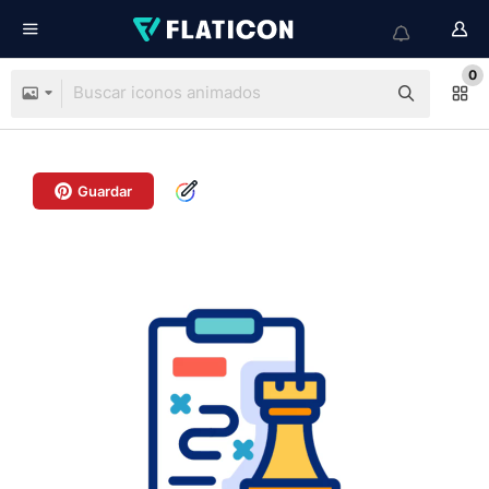
0
Guardar