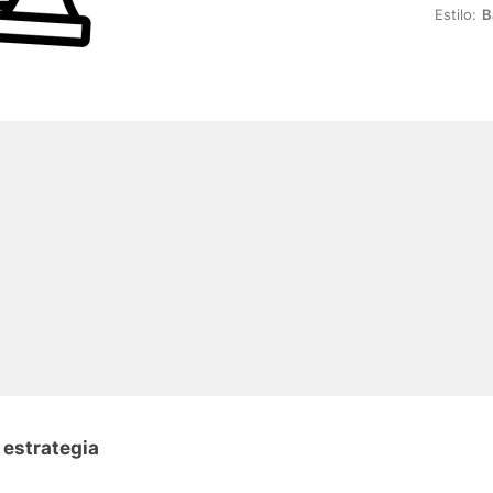
Estilo:
B
 estrategia