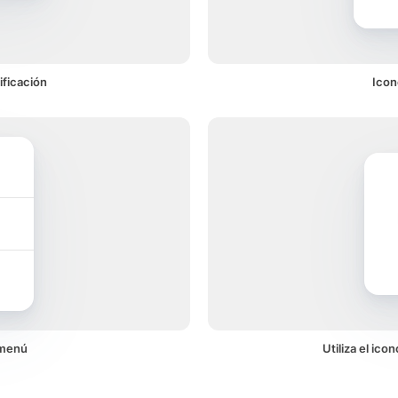
ificación
Icon
 menú
Utiliza el ic