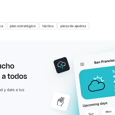
ca
plan estratégico
táctico
pieza de ajedrez
ucho
 a todos
d y dale a tus