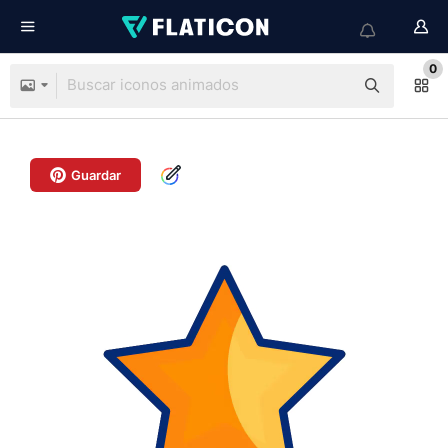
0
Guardar