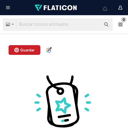
0
Guardar