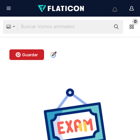
0
Guardar