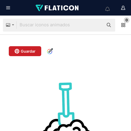
0
Guardar