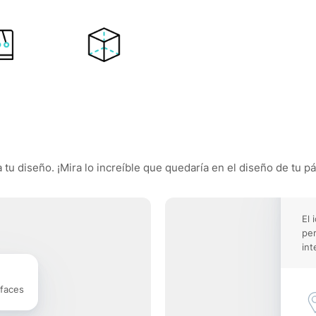
 tu diseño. ¡Mira lo increíble que quedaría en el diseño de tu p
El 
pe
int
rfaces