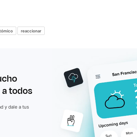
tómico
reaccionar
ucho
 a todos
d y dale a tus