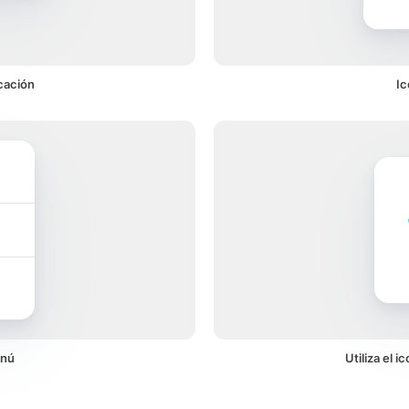
icación
Ic
enú
Utiliza el 