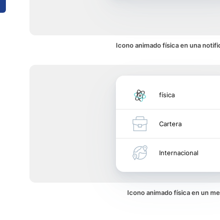
Icono animado física en una notif
física
Cartera
Internacional
Icono animado física en un m