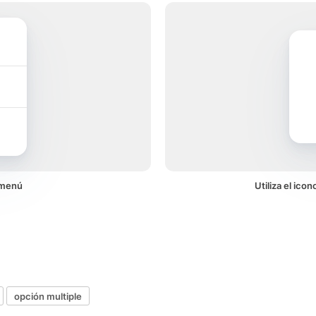
 menú
Utiliza el ico
opción multiple