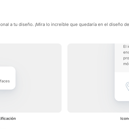
ional a tu diseño. ¡Mira lo increíble que quedaría en el diseño d
El 
enc
pro
móv
rfaces
ificación
Icon