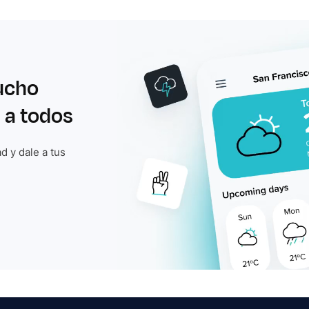
ucho
 a todos
d y dale a tus