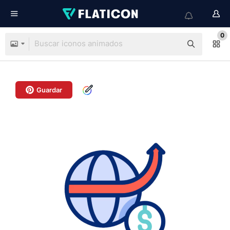
0
Guardar