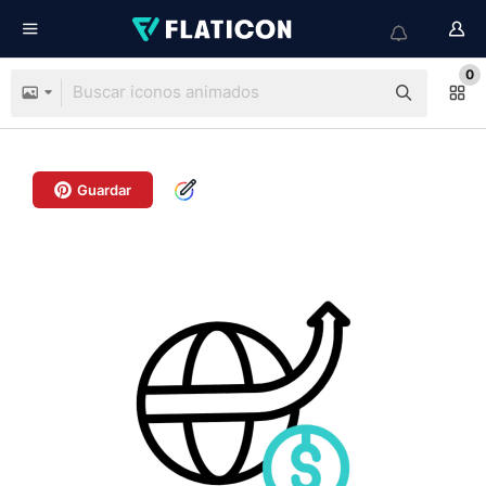
0
Guardar