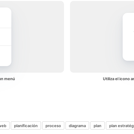
 un menú
Utiliza el icono
web
planificación
proceso
diagrama
plan
plan estratég