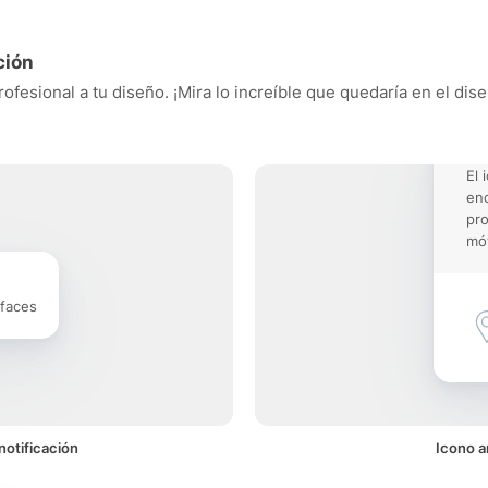
ción
ofesional a tu diseño. ¡Mira lo increíble que quedaría en el dis
El 
enc
pro
móv
rfaces
notificación
Icono a