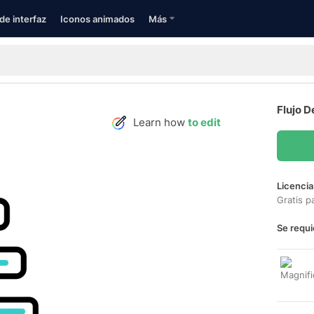
de interfaz
Iconos animados
Más
Flujo D
Learn how
to edit
Licencia
Gratis p
Se requi