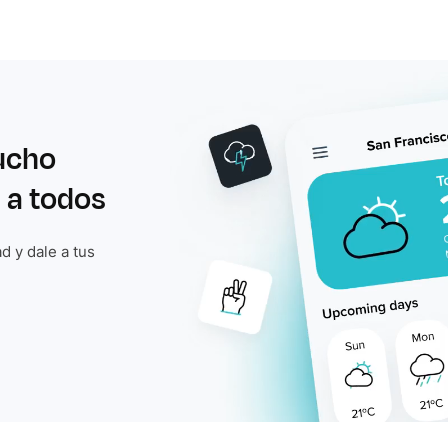
ucho
 a todos
d y dale a tus