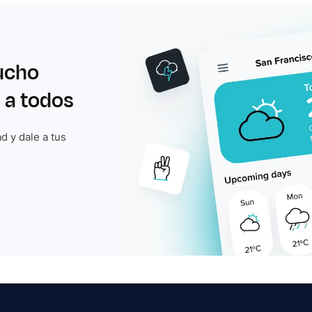
ucho
 a todos
d y dale a tus