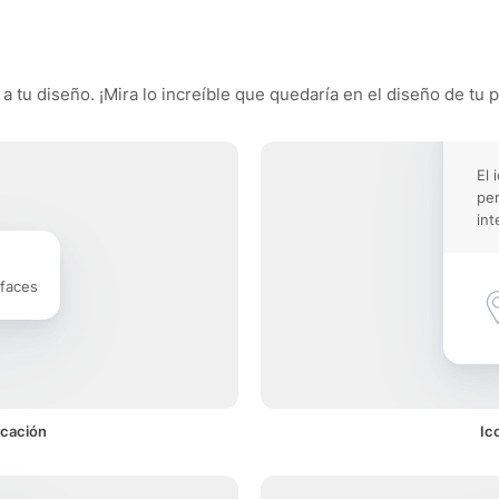
a tu diseño. ¡Mira lo increíble que quedaría en el diseño de tu 
El 
pe
int
rfaces
icación
Ic