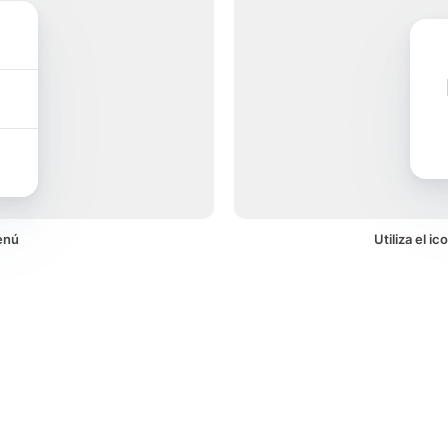
enú
Utiliza el i