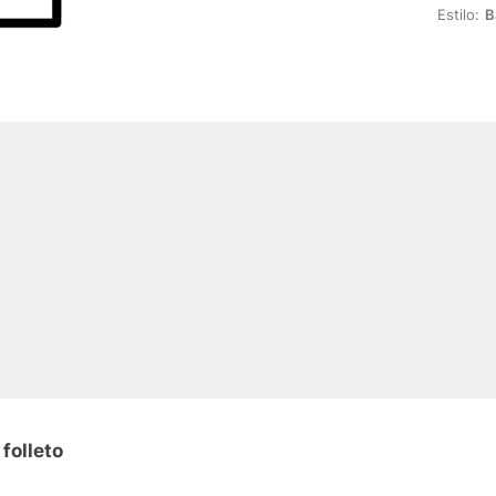
Estilo:
B
folleto