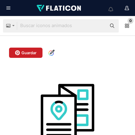
0
Guardar